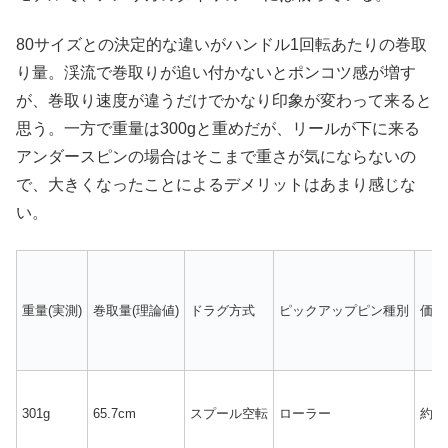
80サイズとの決定的な違いがハンドル1回転あたりの巻取
り量。渓流で巻取りが追い付かないとポンコツ感が増す
が、巻取り速度が違うだけでかなり印象が変わって来ると
思う。一方で重量は300gと重めだが、リールが下に来る
アンダースピンの場合はそこまで重さが気にならないの
で、大きくなったことによるデメリットはあまり感じな
い。
重量(実測)
巻取量(理論値)
ドラグ方式
ピックアップピン種別
価格
301g
65.7cm
スプール空転
ローラー
約40