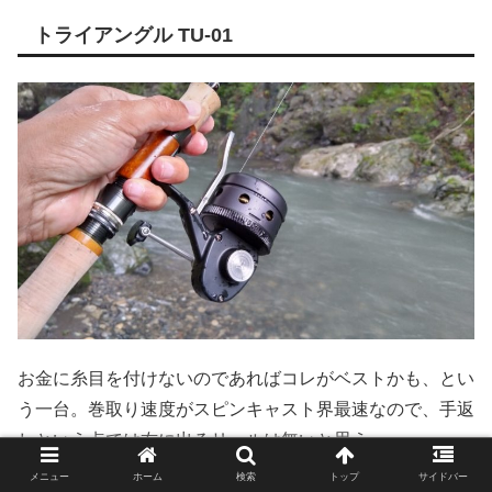
トライアングル TU-01
お金に糸目を付けないのであればコレがベストかも、とい
う一台。巻取り速度がスピンキャスト界最速なので、手返
しという点では右に出るリールは無いと思う。
メニュー
ホーム
検索
トップ
サイドバー