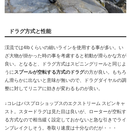
ドラグ方式と性能
渓流では4lbくらいの細いラインを使用する事が多い。い
ざ大物が掛かった時の事を考慮すると初動が滑らかな方が
良い。となると、ドラグ方式はスピニングリールと同じよ
うに
スプールが空転する方式のドラグ
の方が良い。もちろ
ん滑らかに出ないと意味が無いので、ドラグダイヤルの調
整に対してリニアに効きが変わるものが良い。
↓コレはバスプロショップスのエクストリーム スピンキャ
スト。スタードラグは見た目は良いが、ローターが空転す
る方式なので相当緩く設定しておかないと急な引きでライ
ンブレイクしそう。巻取り速度は十分なのだが・・・