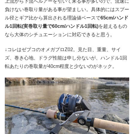
上流から下流へルアーを引いて来る事が多いので、流速に
負けない巻取り量がある事が望ましい。具体的にはスプー
ル径とギア比から算出される理論値ベースで
65cm/ハンド
ル1回転(実巻取り量で60cm/ハンドル1回転)
を超えるもの
なら大体のシチュエーションに対応できると思う。
↓コレはゼブコのオメガプロZ02。見た目、重量、サイ
ズ、巻き心地、ドラグ性能は申し分ないが、ハンドル1回
転あたりの巻取量が40cm程度と少ないのがネック。