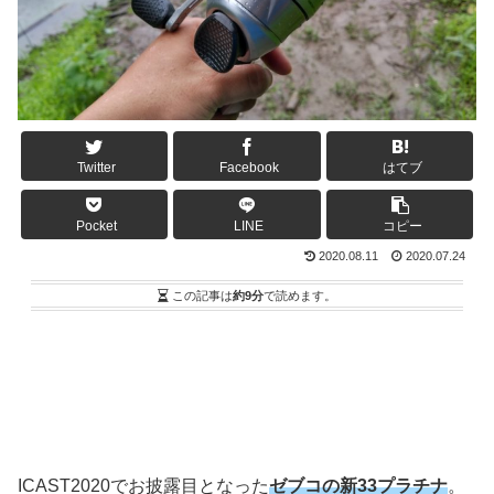
Twitter
Facebook
はてブ
Pocket
LINE
コピー
2020.08.11
2020.07.24
この記事は
約9分
で読めます。
ICAST2020でお披露目となった
ゼブコの新33プラチナ
。