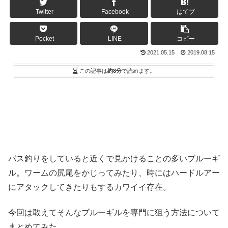
Twitter
Facebook
はてブ
Pocket
LINE
コピー
2021.05.15
2019.08.15
この記事は
約8分
で読めます。
バス釣りをしていると近くで見かけることの多いブルーギ
ル。ワームの尻尾をかじってみたり、時にはハードルアー
にアタックしてきたりもするカワイイ存在。
今回は敢えてそんなブルーギルを専門に狙う方法について
まとめてみた。