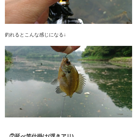
釣れるとこんな感じになる↓
②延べ竿仕掛け(浮きアリ)