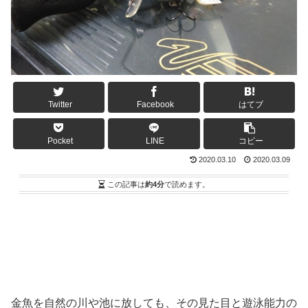
Twitter
Facebook
はてブ
Pocket
LINE
コピー
2020.03.10
2020.03.09
この記事は
約4分
で読めます。
金魚を自然の川や池に放しても、その見た目と遊泳能力の