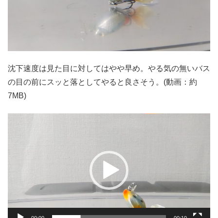
沈下速度は見た目に対してはやや早め。やる気の無いバス
の目の前にスッと落としてやると良さそう。(動画：約
7MB)
動
画
プ
レ
ー
ヤ
ー