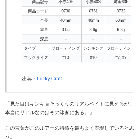
商品記号
小赤40F
小赤40S
姉金60F
商品コード
0730
0731
0732
全長
40mm
40mm
60mm
重量
3.0g
3.6g
6.8g
深度
–
–
–
タイプ
フローティング
シンキング
フローティング
フックサイズ
#10
#10
#7, #7
出典：
Lucky Craft
「見た目はキンギョそっくりのリアルベイトに見えるが、
本当にリアルなのはその泳ぎにある。」
この言葉がこのルアーの特徴を最もよく表現していると思
う。