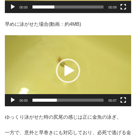
00:00
00:09
早めに泳がせた場合(動画：約4MB)
動
画
プ
レ
ー
ヤ
ー
00:00
00:07
ゆっくり泳がせた時の尻尾の感じは正に金魚の泳ぎ。
一方で、意外と早巻きにも対応しており、必死で逃げる金