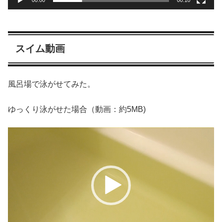
00:00
00:10
スイム動画
風呂場で泳がせてみた。
ゆっくり泳がせた場合（動画：約5MB)
動
画
プ
レ
ー
ヤ
ー