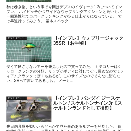
秋は巻き物、という事で今回はデプスのイヴォーク1.2についてイン
プレ。 ハイピッチかつワイドなウォブリングアクションと高いカバ
ー回避性能でカバークランキングが捗る仕上がりになっている。 で
は早速行ってみよう。 基本スペック ...
【インプレ】ウォブリージャック
クランクベイト
35SR【お手頃】
安くて良さげなルアーを発見したので買ってみた。 カテゴリーはシ
ャロークランクの分類。リップがボディに対して少し長めなのでミデ
ィアムクランクっぽくもあるが、このサイズなのでそんなに潜らな
い。SRって書いてあるしね。 メーカ...
【インプレ】バンダイ ジースケ
クランクベイト
ルトン / スケルトンナインJr【ス
ケルトンランドとして復刻】
先日釣具屋を覗いたらどっかで見た事のあるルアーを発見した。 個