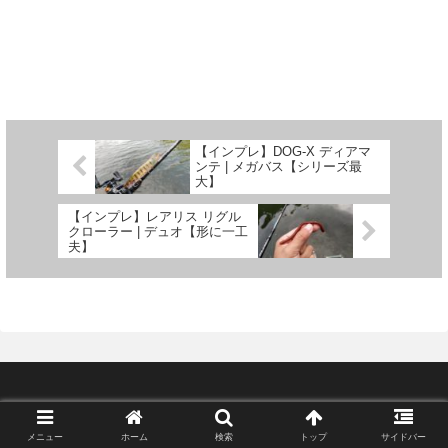
【インプレ】DOG-X ディアマ
ンテ | メガバス【シリーズ最
大】
【インプレ】レアリス リグル
クローラー | デュオ【形に一工
夫】
Copyright © 2018-2026 lurecafe All Rights Reserved.
メニュー
ホーム
検索
トップ
サイドバー