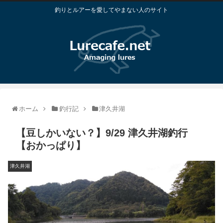
釣りとルアーを愛してやまない人のサイト
ホーム
釣行記
津久井湖
【豆しかいない？】9/29 津久井湖釣行
【おかっぱり】
津久井湖