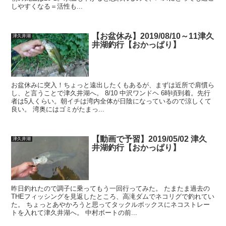
しやすくなる＝活性も...
【お盆休み】2019/08/10～11津久
津久井湖
井湖釣行【おかっぱり】
お盆休みに突入！ちょっと遠出したくもあるが、まずは近所で肩慣ら
し、と言うことで津久井湖へ。 8/10 中沢ワンドヘ 6時頃到着。先行
者は5人くらい。朝イチは湾内全体が日陰になっているので涼しくて
良い。 湾奥にはゴミがたまっ...
【動画で予習】2019/05/02 津久
津久井湖
井湖釣行【おかっぱり】
昨日釣れたので調子に乗ってもう一回行ってみた。 たまたま過去の
THEフィッシングを見返したところ、高滝ダムでネコリグで釣れてい
た。 ちょっとあやかろうと思ってタックルボックスにネコストレー
トを入れて津久井湖へ。 中村ボートの前...