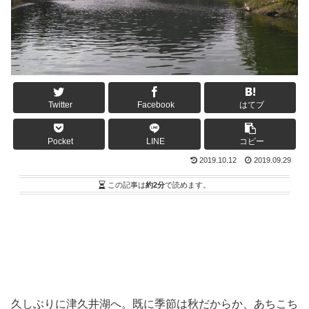
Twitter
Facebook
はてブ
Pocket
LINE
コピー
2019.10.12
2019.09.29
この記事は
約2分
で読めます。
久しぶりに津久井湖へ。既に季節は秋だからか、あちこち