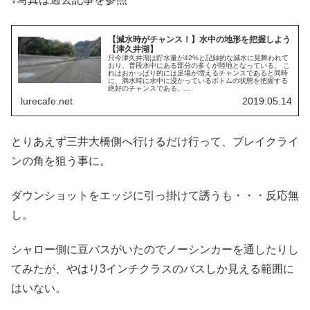
【減水時がチャンス！】水中の地形を把握しよう
【津久井湖】
只今津久井湖は貯水量が42%と記録的な減水に見舞われて
おり、普段水中にある部分の多くが陸地となっている。 こ
れはおかっぱり的には足場が増えるチャンスであると同時
に、満水時に水中に浸かっているボトムの状態を把握する
絶好のチャンスである。...
lurecafe.net
2019.05.14
とりあえず三井大橋側へ行けるだけ行って、ブレイクライ
ンの角を狙う事に。
ダウンショットをエッジに引っ掛けて誘うも・・・反応無
し。
シャロー側に豆バスがいたのでノーシンカーを通したりし
てみたが、やはり3インチクラスのバスしか見える範囲に
はいない。