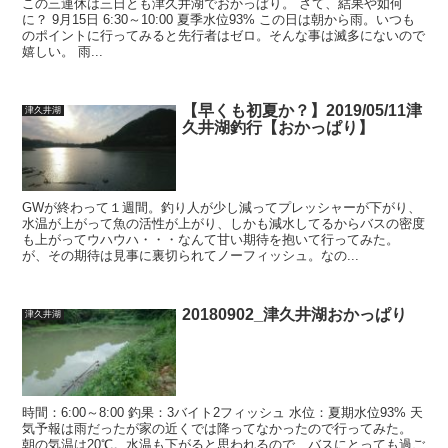
この三連休は三日とも津久井湖でおかっぱり。 さて、結果や如何
に？ 9月15日 6:30～10:00 夏季水位93% この日は朝から雨。いつも
のポイントに行ってみると先行者はゼロ。そんな事は滅多にないので
嬉しい。 雨...
【早くも初夏か？】2019/05/11津
津久井湖
久井湖釣行【おかっぱり】
GWが終わって１週間。釣り人が少し減ってプレッシャーが下がり、
水温が上がって魚の活性が上がり、しかも減水してるからバスの密度
も上がってウハウハ・・・なんて甘い期待を抱いて行ってみた。
が、その期待は見事に裏切られてノーフィッシュ。なの...
20180902_津久井湖おかっぱり
津久井湖
時間：6:00～8:00 釣果：3バイト2フィッシュ 水位：夏期水位93% 天
気予報は雨だったが家の近くでは降ってなかったので行ってみた。
朝の気温は20℃。水温も下がると思われるので、バスにとっても過ご