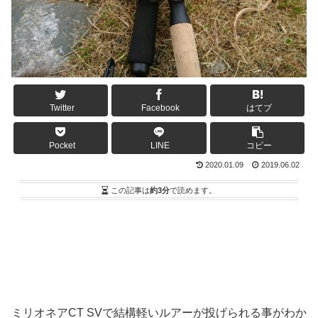
Twitter
Facebook
はてブ
Pocket
LINE
コピー
2020.01.09
2019.06.02
この記事は
約3分
で読めます。
ミリオネアCT SVで結構軽いルアーが投げられる事がわか