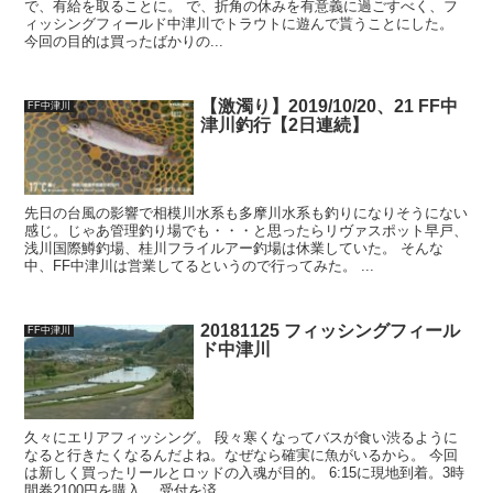
で、有給を取ることに。 で、折角の休みを有意義に過ごすべく、フ
ィッシングフィールド中津川でトラウトに遊んで貰うことにした。
今回の目的は買ったばかりの...
【激濁り】2019/10/20、21 FF中
FF中津川
津川釣行【2日連続】
先日の台風の影響で相模川水系も多摩川水系も釣りになりそうにない
感じ。じゃあ管理釣り場でも・・・と思ったらリヴァスポット早戸、
浅川国際鱒釣場、桂川フライルアー釣場は休業していた。 そんな
中、FF中津川は営業してるというので行ってみた。 ...
20181125 フィッシングフィール
FF中津川
ド中津川
久々にエリアフィッシング。 段々寒くなってバスが食い渋るように
なると行きたくなるんだよね。なぜなら確実に魚がいるから。 今回
は新しく買ったリールとロッドの入魂が目的。 6:15に現地到着。3時
間券2100円を購入。 受付を済...