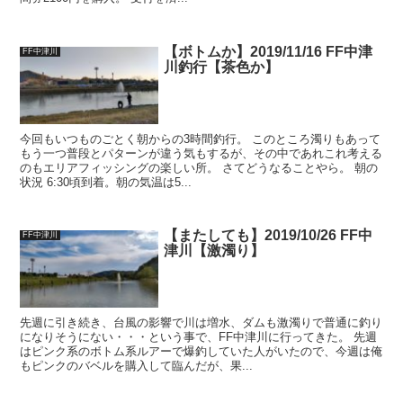
【ボトムか】2019/11/16 FF中津
FF中津川
川釣行【茶色か】
今回もいつものごとく朝からの3時間釣行。 このところ濁りもあって
もう一つ普段とパターンが違う気もするが、その中であれこれ考える
のもエリアフィッシングの楽しい所。 さてどうなることやら。 朝の
状況 6:30頃到着。朝の気温は5...
【またしても】2019/10/26 FF中
FF中津川
津川【激濁り】
先週に引き続き、台風の影響で川は増水、ダムも激濁りで普通に釣り
になりそうにない・・・という事で、FF中津川に行ってきた。 先週
はピンク系のボトム系ルアーで爆釣していた人がいたので、今週は俺
もピンクのバベルを購入して臨んだが、果...