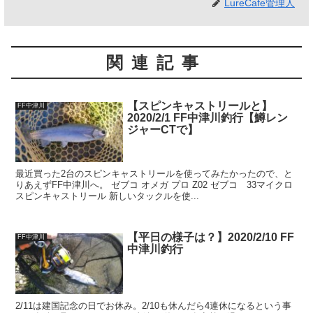
LureCafe管理人
関連記事
【スピンキャストリールと】
FF中津川
2020/2/1 FF中津川釣行【鱒レン
ジャーCTで】
最近買った2台のスピンキャストリールを使ってみたかったので、と
りあえずFF中津川へ。 ゼブコ オメガ プロ Z02 ゼブコ 33マイクロ
スピンキャストリール 新しいタックルを使...
【平日の様子は？】2020/2/10 FF
FF中津川
中津川釣行
2/11は建国記念の日でお休み。2/10も休んだら4連休になるという事