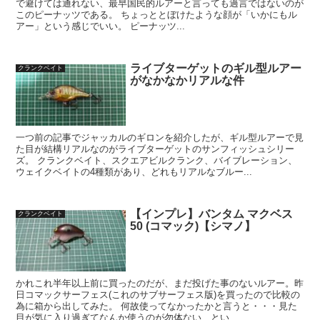
で避けては通れない、最早国民的ルアーと言っても過言ではないのが
このピーナッツである。 ちょっととぼけたような顔が「いかにもル
アー」という感じでいい。 ピーナッツ...
ライブターゲットのギル型ルアー
クランクベイト
がなかなかリアルな件
一つ前の記事でジャッカルのギロンを紹介したが、ギル型ルアーで見
た目が結構リアルなのがライブターゲットのサンフィッシュシリー
ズ。 クランクベイト、スクエアビルクランク、バイブレーション、
ウェイクベイトの4種類があり、どれもリアルなブルー...
【インプレ】バンタム マクベス
クランクベイト
50 (コマック)【シマノ】
かれこれ半年以上前に買ったのだが、まだ投げた事のないルアー。昨
日コマックサーフェス(これのサブサーフェス版)を買ったので比較の
為に箱から出してみた。 何故使ってなかったかと言うと・・・見た
目が気に入り過ぎてなんか使うのが勿体ない、とい...