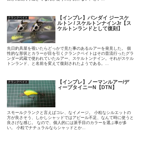
【インプレ】バンダイ ジースケ
クランクベイト
ルトン / スケルトンナインJr【ス
ケルトンランドとして復刻】
先日釣具屋を覗いたらどっかで見た事のあるルアーを発見した。 個
性的な形状とカラーが目を引くクランクベイトはその昔流行ったグラ
ンダー武蔵で使われていたルアー、スケルトンナイン。それがスケル
トンランド、と名前を変えて復刻されたようである。...
【インプレ】ノーマンルアー/デ
クランクベイト
ィープタイニーN【DTN】
スモールクランクと言えばコレ、なイメージ。 小粒なシルエットの
方が良さそう、しかしシャッドではアピール不足、なんて時に使うと
良さげな感じ。 なので、個人的には派手目のカラーを選ぶ事が多
い。 小粒でナチュラルならシャッドとか...