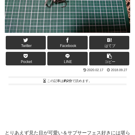
Twitter
Facebook
はてブ
Pocket
LINE
コピー
2020.02.17
2018.09.27
この記事は
約2分
で読めます。
とりあえず見た目が可愛い＆サブサーフェス好きには堪ら