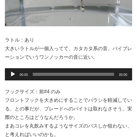
ラトル：あり
大きいラトルが一個入ってて、カタカタ系の音。バイブレ
ーションでいうワンノッカーの音に近い。
音
00:00
00:00
声
プ
フックサイズ：前#4 のみ
レ
フロントフックを大きめにすることでバラシを軽減してい
ー
る、との事だが、ブレードへのバイトは取れなさそう。実
ヤ
際のところはどうなんだろうか。
ー
まあコレを丸飲みするようなサイズのバスしか狙わない、
と考えればいいのかも。