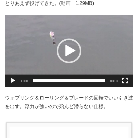
とりあえず投げてきた。(動画：1.29MB)
動
画
プ
レ
ー
ヤ
ー
00:00
00:07
ウォブリング＆ローリング＆ブレードの回転でいい引き波
を出す。浮力が強いので殆んど潜らない仕様。