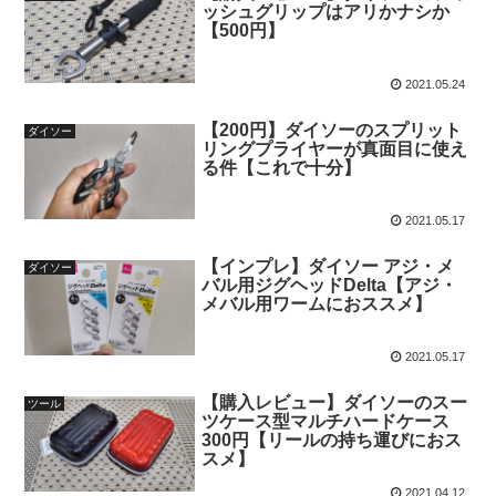
ッシュグリップはアリかナシか
【500円】
2021.05.24
【200円】ダイソーのスプリット
ダイソー
リングプライヤーが真面目に使え
る件【これで十分】
2021.05.17
【インプレ】ダイソー アジ・メ
ダイソー
バル用ジグヘッドDelta【アジ・
メバル用ワームにおススメ】
2021.05.17
【購入レビュー】ダイソーのスー
ツール
ツケース型マルチハードケース
300円【リールの持ち運びにおス
スメ】
2021.04.12