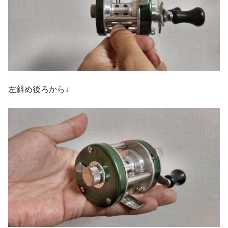
左斜め後ろから↓