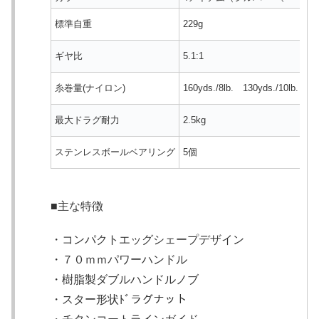
標準自重
229g
ギヤ比
5.1:1
糸巻量(ナイロン)
160yds./8lb. 130yds./10lb. 110
最大ドラグ耐力
2.5kg
ステンレスボールベアリング
5個
■主な特徴
・コンパクトエッグシェープデザイン
・７０ｍｍパワーハンドル
・樹脂製ダブルハンドルノブ
・スター形状ﾄﾞラグナット