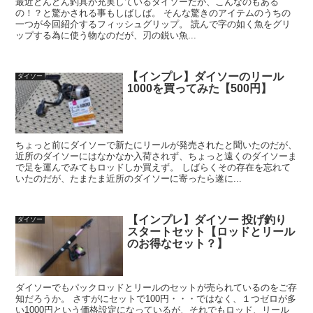
最近どんどん釣具が充実しているダイソーだが、こんなのもある
の！？と驚かされる事もしばしば。 そんな驚きのアイテムのうちの
一つが今回紹介するフィッシュグリップ。 読んで字の如く魚をグリ
ップする為に使う物なのだが、刃の鋭い魚...
【インプレ】ダイソーのリール
ダイソー
1000を買ってみた【500円】
ちょっと前にダイソーで新たにリールが発売されたと聞いたのだが、
近所のダイソーにはなかなか入荷されず、ちょっと遠くのダイソーま
で足を運んでみてもロッドしか買えず。 しばらくその存在を忘れて
いたのだが、たまたま近所のダイソーに寄ったら遂に...
【インプレ】ダイソー 投げ釣り
ダイソー
スタートセット【ロッドとリール
のお得なセット？】
ダイソーでもパックロッドとリールのセットが売られているのをご存
知だろうか。 さすがにセットで100円・・・ではなく、１つゼロが多
い1000円という価格設定になっているが、それでもロッド、リール