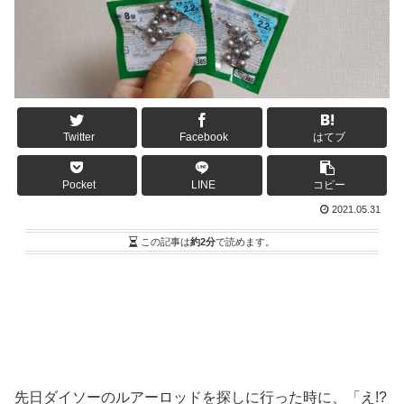
Twitter
Facebook
はてブ
Pocket
LINE
コピー
2021.05.31
この記事は
約2分
で読めます。
先日ダイソーのルアーロッドを探しに行った時に、「え!?