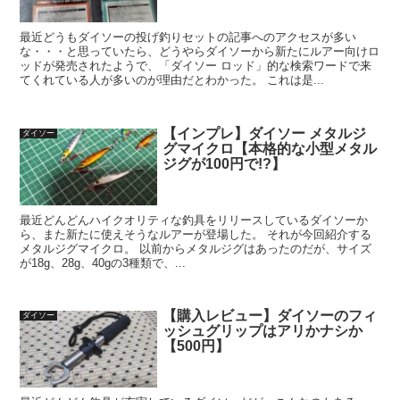
最近どうもダイソーの投げ釣りセットの記事へのアクセスが多い
な・・・と思っていたら、どうやらダイソーから新たにルアー向けロ
ッドが発売されたようで、「ダイソー ロッド」的な検索ワードで来
てくれている人が多いのが理由だとわかった。 これは是...
【インプレ】ダイソー メタルジ
ダイソー
グマイクロ【本格的な小型メタル
ジグが100円で!?】
最近どんどんハイクオリティな釣具をリリースしているダイソーか
ら、また新たに使えそうなルアーが登場した。 それが今回紹介する
メタルジグマイクロ。 以前からメタルジグはあったのだが、サイズ
が18g、28g、40gの3種類で、...
【購入レビュー】ダイソーのフィ
ダイソー
ッシュグリップはアリかナシか
【500円】