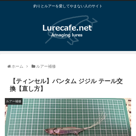
釣りとルアーを愛してやまない人のサイト
ホーム
ルアー補修
【ティンセル】バンタム ジジル テール交
換【直し方】
ルアー補修