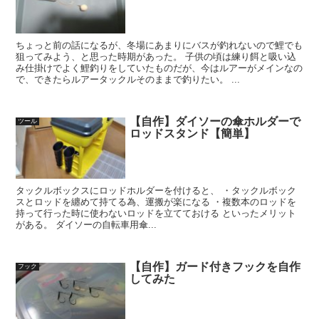
ちょっと前の話になるが、冬場にあまりにバスが釣れないので鯉でも
狙ってみよう、と思った時期があった。 子供の頃は練り餌と吸い込
み仕掛けでよく鯉釣りをしていたものだが、今はルアーがメインなの
で、できたらルアータックルそのままで釣りたい。 ...
【自作】ダイソーの傘ホルダーで
ツール
ロッドスタンド【簡単】
タックルボックスにロッドホルダーを付けると、 ・タックルボック
スとロッドを纏めて持てる為、運搬が楽になる ・複数本のロッドを
持って行った時に使わないロッドを立てておける といったメリット
がある。 ダイソーの自転車用傘...
【自作】ガード付きフックを自作
フック
してみた