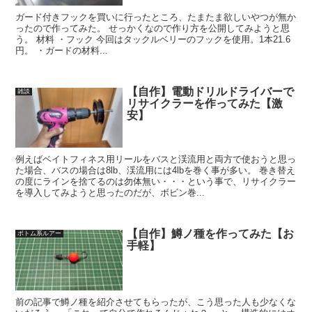
ガード付きフックを買いに行ったところ、たまたま欲しいやつが無か
ったので作ってみた。 せっかくなので作り方を公開してみようと思
う。 材料 ・フック 今回はタックルベリーのフックを使用。1本21.6
円。 ・ガードの材料...
【自作】電動ドリルドライバーで
雑談
リサイクラーを作ってみた【激
安】
例えばベイトフィネス用リールをバスと渓流用と両方で使おうと思っ
た場合、バスの場合は8lb、渓流用には4lbを巻く事が多い。 巻き替え
の度にラインを捨てるのは勿体無い・・・という事で、リサイクラー
を導入してみようと思ったのだが、ボビン巻...
【自作】鱒ノ種を作ってみた【お
ボトム系ルアー
手軽】
前の記事で鱒ノ種を紹介させてもらったが、こう思った人も少なくな