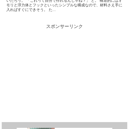
いだろう。 「これって自分で作れるんじゃね？」 と。 構造的にはオ
モリと浮力体とフックといったシンプルな構成なので、材料さえ手に
入ればすぐにできそう。 た...
スポンサーリンク